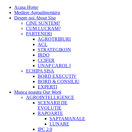
Acasa
Home
Mediere
Agroalimentara
Despre noi
About Sisa
CINE SUNTEM?
CUM LUCRAM?
PARTENERI
AGROTRIBURI
ACL
STRATEGIKON
IRDO
CCIFER
UNAP CAROL I
ECHIPA SISA
BORD EXECUTIV
BORD & CONSILIU
EXPERTI
Munca noastra
Our Work
AGROINTELLIGENCE
SCENARII DE
EVOLUTIE
RAPOARTE
SAPTAMANALE
LUNARE
IPC 2.0