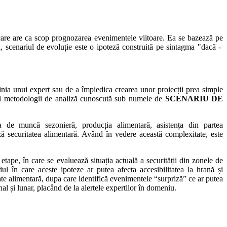
, care are ca scop prognozarea evenimentele viitoare. Ea se bazează pe
a, scenariul de evoluție este o ipoteză construită pe sintagma "dacă -
inia unui expert sau de a împiedica crearea unor proiecții prea simple
i metodologii de analiză cunoscută sub numele de
SCENARIU DE
rea de muncă sezonieră, producția alimentară, asistența din partea
ează securitatea alimentară. Având în vedere această complexitate, este
etape, în care se evaluează situația actuală a securității din zonele de
dul în care aceste ipoteze ar putea afecta accesibilitatea la hrană și
tate alimentară, dupa care identifică evenimentele “surpriză” ce ar putea
l și lunar, placând de la alertele expertilor în domeniu.