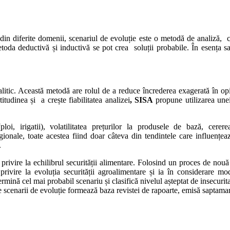
ori din diferite domenii, scenariul de evoluție este o metodă de analiză
metoda deductivă și inductivă se pot crea soluții probabile. În esența s
alitic. Această metodă are rolul de a reduce încrederea exagerată în op
tudinea și a crește fiabilitatea analizei
, SISA
propune utilizarea une
loi, irigatii), volatilitatea prețurilor la produsele de bază, cere
e regionale, toate acestea fiind doar câteva din tendintele care influenț
.
 privire la echilibrul securității alimentare. Folosind un proces de nouă 
 privire la evoluția securității agroalimentare și ia în considerare mo
rmină cel mai probabil scenariu și clasifică nivelul așteptat de insecuri
e scenarii de evoluție formează baza revistei de rapoarte, emisă saptamana