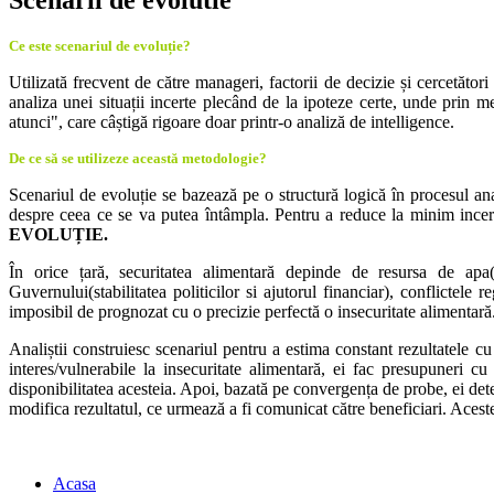
Ce este scenariul de evoluție?
Utilizată frecvent de către manageri, factorii de decizie și cercetăt
analiza unei situații incerte plecând de la ipoteze certe, unde prin 
atunci", care câștigă rigoare doar printr-o analiză de intelligence.
De ce să se utilizeze această metodologie?
Scenariul de evoluție se bazează pe o structură logică în procesul an
despre ceea ce se va putea întâmpla. Pentru a reduce la minim incerti
EVOLUȚIE.
În orice țară, securitatea alimentară depinde de resursa de apa(p
Guvernului(stabilitatea politicilor si ajutorul financiar), conflictel
imposibil de prognozat cu o precizie perfectă o insecuritate alimentară
Analiștii construiesc scenariul pentru a estima constant rezultatele cu
interes/vulnerabile la insecuritate alimentară, ei fac presupuneri cu
disponibilitatea acesteia. Apoi, bazată pe convergența de probe, ei dete
modifica rezultatul, ce urmează a fi comunicat către beneficiari. Acest
Acasa