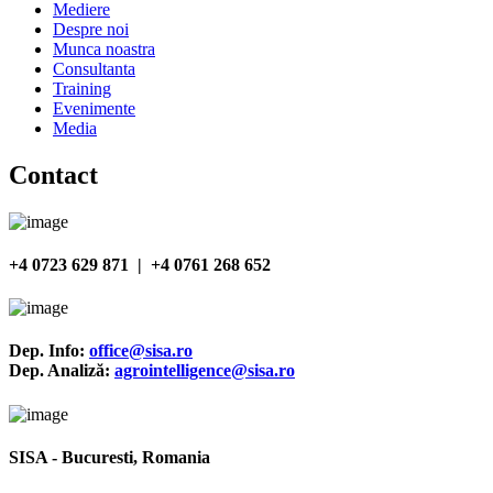
Mediere
Despre noi
Munca noastra
Consultanta
Training
Evenimente
Media
Contact
+4 0723 629 871 | +4 0761 268 652
Dep. Info:
office@sisa.ro
Dep. Analiză:
agrointelligence@sisa.ro
SISA - Bucuresti, Romania