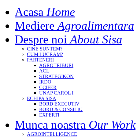
Acasa
Home
Mediere
Agroalimentara
Despre noi
About Sisa
CINE SUNTEM?
CUM LUCRAM?
PARTENERI
AGROTRIBURI
ACL
STRATEGIKON
IRDO
CCIFER
UNAP CAROL I
ECHIPA SISA
BORD EXECUTIV
BORD & CONSILIU
EXPERTI
Munca noastra
Our Work
AGROINTELLIGENCE