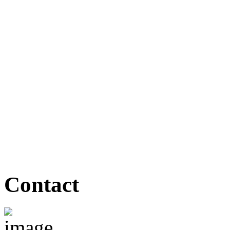
a tuturorcategoriilor de solicitanți și 
sau cele arbitrale, cu respectarea p
192/2006 privind medierea și organizar
Contact