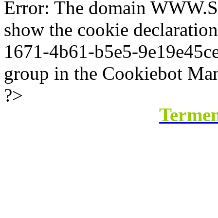
Error: The domain WWW.SI
show the cookie declaratio
1671-4b61-b5e5-9e19e45ce8b
group in the Cookiebot Man
?>
Termeni