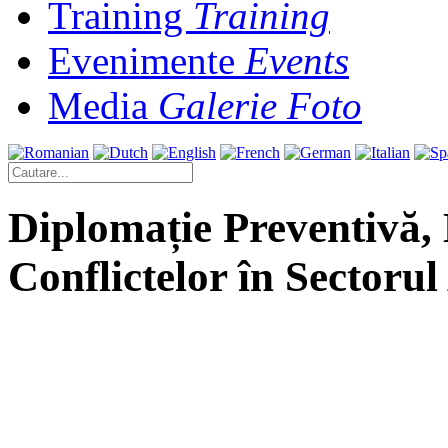
Training
Training
Evenimente
Events
Media
Galerie Foto
Diplomație Preventivă, 
Conflictelor în Sectoru
Provocările secolului XXI se resimt 
proces de transformare.
Începând cu schimbările climatice c