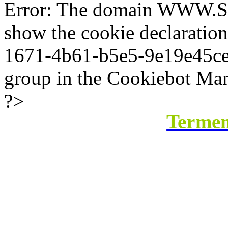
Error: The domain WWW.SI
show the cookie declaratio
1671-4b61-b5e5-9e19e45ce8b
group in the Cookiebot Man
?>
Termeni