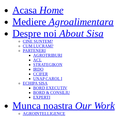
Acasa
Home
Mediere
Agroalimentara
Despre noi
About Sisa
CINE SUNTEM?
CUM LUCRAM?
PARTENERI
AGROTRIBURI
ACL
STRATEGIKON
IRDO
CCIFER
UNAP CAROL I
ECHIPA SISA
BORD EXECUTIV
BORD & CONSILIU
EXPERTI
Munca noastra
Our Work
AGROINTELLIGENCE