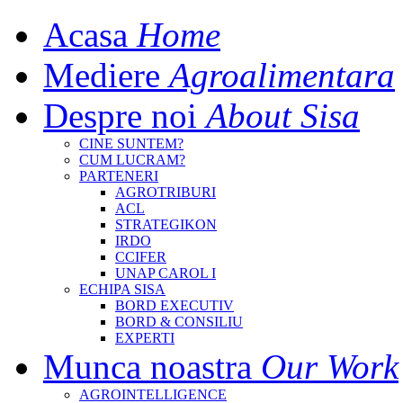
Acasa
Home
Mediere
Agroalimentara
Despre noi
About Sisa
CINE SUNTEM?
CUM LUCRAM?
PARTENERI
AGROTRIBURI
ACL
STRATEGIKON
IRDO
CCIFER
UNAP CAROL I
ECHIPA SISA
BORD EXECUTIV
BORD & CONSILIU
EXPERTI
Munca noastra
Our Work
AGROINTELLIGENCE