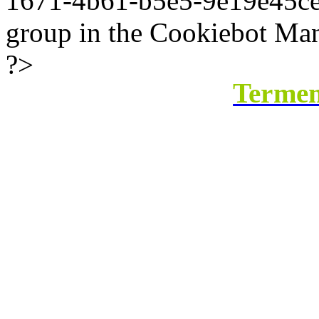
1671-4b61-b5e5-9e19e45ce8b
group in the Cookiebot Man
?>
Termeni