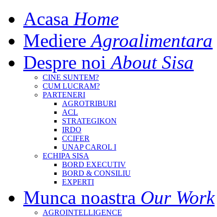
Acasa
Home
Mediere
Agroalimentara
Despre noi
About Sisa
CINE SUNTEM?
CUM LUCRAM?
PARTENERI
AGROTRIBURI
ACL
STRATEGIKON
IRDO
CCIFER
UNAP CAROL I
ECHIPA SISA
BORD EXECUTIV
BORD & CONSILIU
EXPERTI
Munca noastra
Our Work
AGROINTELLIGENCE