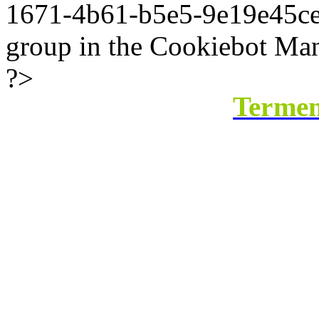
1671-4b61-b5e5-9e19e45ce8b
group in the Cookiebot Man
?>
Termeni