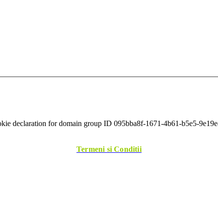
ie declaration for domain group ID 095bba8f-1671-4b61-b5e5-9e19e45
Termeni si Conditii