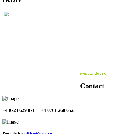
Institutul Român pentru Drept
consultanţă. Legea stabileşte
Consiliul Europei, care recom
După cum se apreciază şi în ra
seminariilor, cât şi în ceea ce
centrului acţionând ca un contact
şi difuzând materialele programu
www.irdo.ro
Contact
+4 0723 629 871 | +4 0761 268 652
Dep. Info:
office@sisa.ro