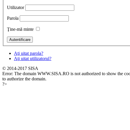
Utilizator
Parola
Ţine-mă minte
Aţi uitat parola?
Aţi uitat utilizatorul?
© 2014-2017 SISA
Error: The domain WWW.SISA.RO is not authorized to show the cook
to authorize the domain.
?>