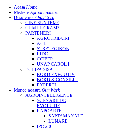
Acasa
Home
Mediere
Agroalimentara
Despre noi
About Sisa
CINE SUNTEM?
CUM LUCRAM?
PARTENERI
AGROTRIBURI
ACL
STRATEGIKON
IRDO
CCIFER
UNAP CAROL I
ECHIPA SISA
BORD EXECUTIV
BORD & CONSILIU
EXPERTI
Munca noastra
Our Work
AGROINTELLIGENCE
SCENARII DE
EVOLUTIE
RAPOARTE
SAPTAMANALE
LUNARE
IPC 2.0