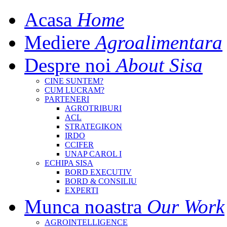
Acasa
Home
Mediere
Agroalimentara
Despre noi
About Sisa
CINE SUNTEM?
CUM LUCRAM?
PARTENERI
AGROTRIBURI
ACL
STRATEGIKON
IRDO
CCIFER
UNAP CAROL I
ECHIPA SISA
BORD EXECUTIV
BORD & CONSILIU
EXPERTI
Munca noastra
Our Work
AGROINTELLIGENCE