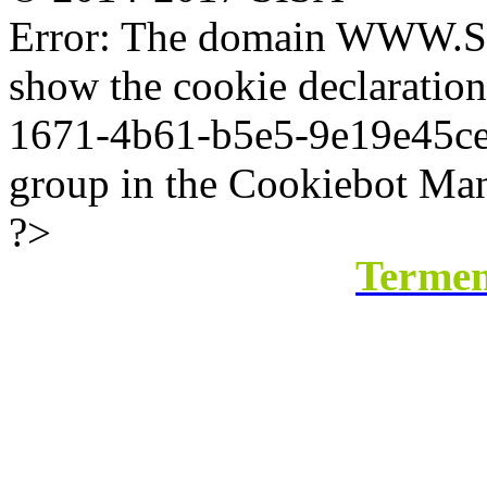
Error: The domain WWW.SI
show the cookie declaratio
1671-4b61-b5e5-9e19e45ce8b
group in the Cookiebot Man
?>
Termeni