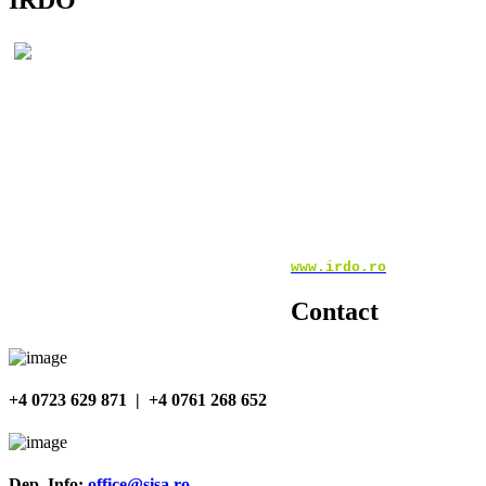
Institutul Român pentru Drept
consultanţă. Legea stabileşte
Consiliul Europei, care recom
După cum se apreciază şi în ra
seminariilor, cât şi în ceea ce
centrului acţionând ca un contact
şi difuzând materialele programu
www.irdo.ro
Contact
+4 0723 629 871 | +4 0761 268 652
Dep. Info:
office@sisa.ro