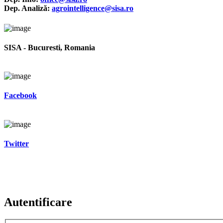
Dep. Analiză:
agrointelligence@sisa.ro
SISA - Bucuresti, Romania
Facebook
Twitter
Autentificare