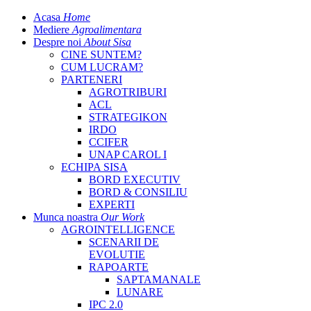
Acasa
Home
Mediere
Agroalimentara
Despre noi
About Sisa
CINE SUNTEM?
CUM LUCRAM?
PARTENERI
AGROTRIBURI
ACL
STRATEGIKON
IRDO
CCIFER
UNAP CAROL I
ECHIPA SISA
BORD EXECUTIV
BORD & CONSILIU
EXPERTI
Munca noastra
Our Work
AGROINTELLIGENCE
SCENARII DE
EVOLUTIE
RAPOARTE
SAPTAMANALE
LUNARE
IPC 2.0