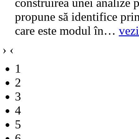
construirea unei analize p
propune să identifice pri
care este modul în
…
vez
›
‹
1
2
3
4
5
6