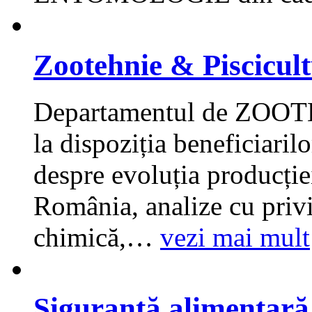
Zootehnie & Piscicul
Departamentul de ZO
la dispoziția beneficiaril
despre evoluția producție
România, analize cu privi
chimică,
…
vezi mai mult
Siguranță alimentară