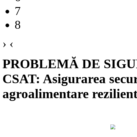
7
8
›
‹
PROBLEMĂ DE SIGU
CSAT: Asigurarea securi
agroalimentare rezilien