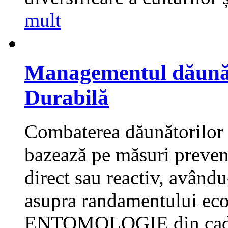
mult
Managementul dăunăto
Durabilă
Combaterea dăunătorilor î
bazează pe măsuri preven
direct sau reactiv, având
asupra randamentului ec
ENTOMOLOGIE din cad