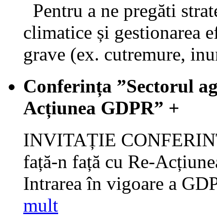
Pentru a ne pregăti strat
climatice și gestionarea e
grave (ex. cutremure, inu
Conferința ”Sectorul ag
Acțiunea GDPR”
+
INVITAȚIE CONFERINȚĂ 
față-n față cu Re-Acțiun
Intrarea în vigoare a G
mult