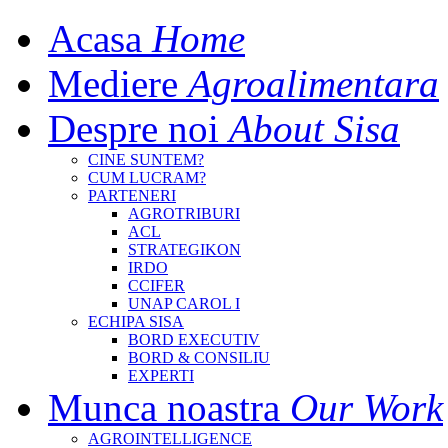
Acasa
Home
Mediere
Agroalimentara
Despre noi
About Sisa
CINE SUNTEM?
CUM LUCRAM?
PARTENERI
AGROTRIBURI
ACL
STRATEGIKON
IRDO
CCIFER
UNAP CAROL I
ECHIPA SISA
BORD EXECUTIV
BORD & CONSILIU
EXPERTI
Munca noastra
Our Work
AGROINTELLIGENCE